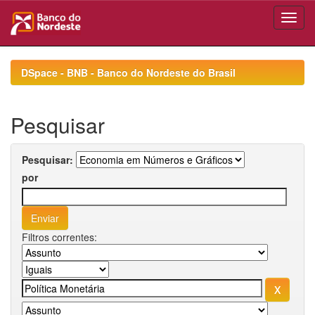
Skip
navigation
DSpace - BNB - Banco do Nordeste do Brasil
Pesquisar
Pesquisar:
por
Filtros correntes: