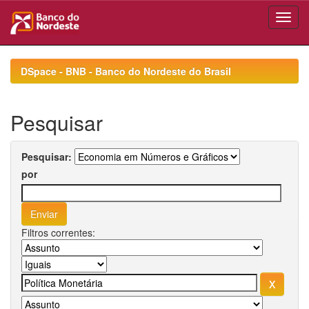
Skip
navigation
DSpace - BNB - Banco do Nordeste do Brasil
Pesquisar
Pesquisar:
por
Filtros correntes: