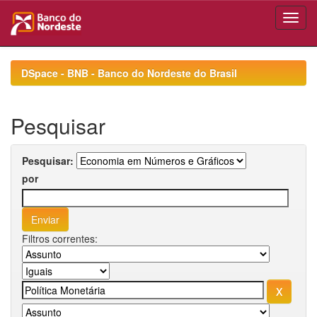
Skip
navigation
DSpace - BNB - Banco do Nordeste do Brasil
Pesquisar
Pesquisar:
por
Filtros correntes: