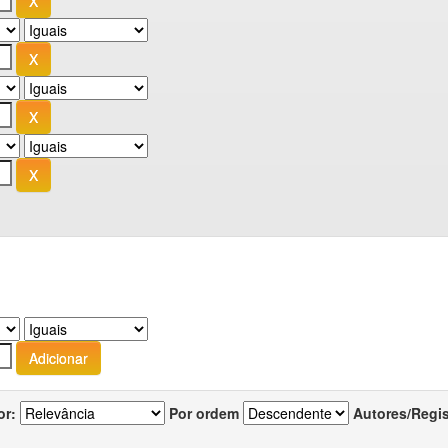
or:
Por ordem
Autores/Regi