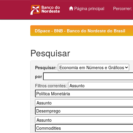
Página principal
Percorrer
Skip
navigation
DSpace - BNB - Banco do Nordeste do Brasil
Pesquisar
Pesquisar:
por
Filtros correntes: