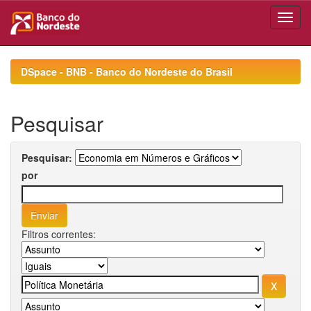
Skip
navigation
DSpace - BNB - Banco do Nordeste do Brasil
Pesquisar
Pesquisar:
por
Filtros correntes: