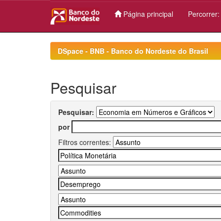
Página principal
Percorrer
Skip
navigation
DSpace - BNB - Banco do Nordeste do Brasil
Pesquisar
Pesquisar:
por
Filtros correntes: