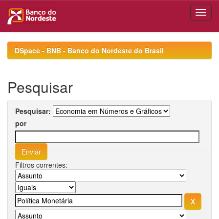
Skip
navigation
DSpace - BNB - Banco do Nordeste do Brasil
Pesquisar
Pesquisar:
por
Filtros correntes: