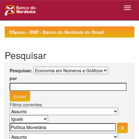
Skip
navigation
DSpace - BNB - Banco do Nordeste do Brasil
Pesquisar
Pesquisar:
por
Filtros correntes: