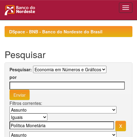
Skip
navigation
DSpace - BNB - Banco do Nordeste do Brasil
Pesquisar
Pesquisar:
por
Filtros correntes: