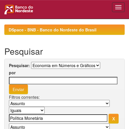
Skip
navigation
DSpace - BNB - Banco do Nordeste do Brasil
Pesquisar
Pesquisar:
por
Filtros correntes: