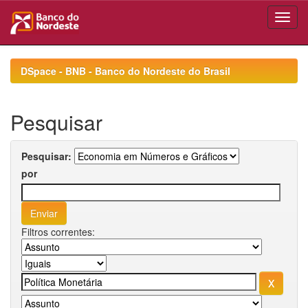
Skip
navigation
DSpace - BNB - Banco do Nordeste do Brasil
Pesquisar
Pesquisar:
por
Filtros correntes: