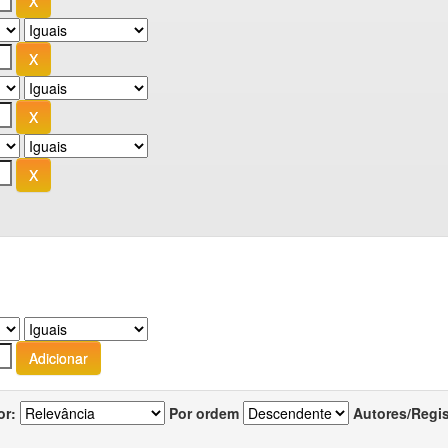
or:
Por ordem
Autores/Regi