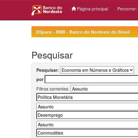
Página principal
Percorrer
Skip
navigation
DSpace - BNB - Banco do Nordeste do Brasil
Pesquisar
Pesquisar:
por
Filtros correntes: