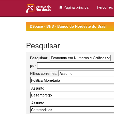
Página principal
Percorrer
Skip
navigation
DSpace - BNB - Banco do Nordeste do Brasil
Pesquisar
Pesquisar:
por
Filtros correntes: