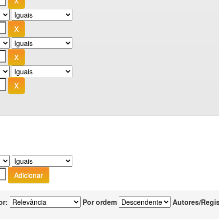
or:
Por ordem
Autores/Regi