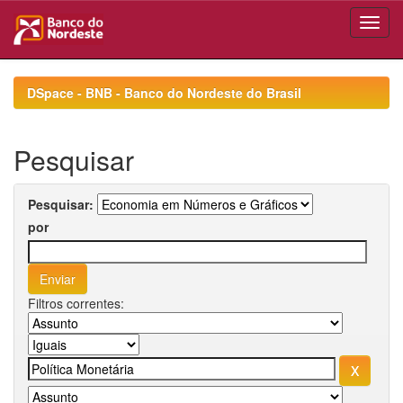
Skip
navigation
DSpace - BNB - Banco do Nordeste do Brasil
Pesquisar
Pesquisar:
por
Filtros correntes: