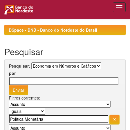
Skip
navigation
DSpace - BNB - Banco do Nordeste do Brasil
Pesquisar
Pesquisar:
por
Filtros correntes: