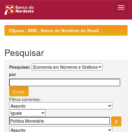
Skip
navigation
DSpace - BNB - Banco do Nordeste do Brasil
Pesquisar
Pesquisar:
por
Filtros correntes: