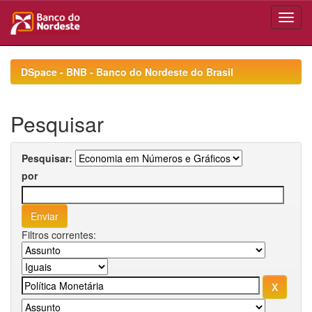
Skip
navigation
DSpace - BNB - Banco do Nordeste do Brasil
Pesquisar
Pesquisar:
por
Filtros correntes: