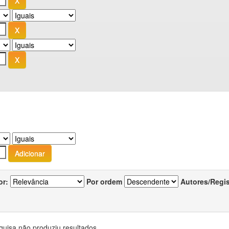
or:
Por ordem
Autores/Regi
quisa não produziu resultados.