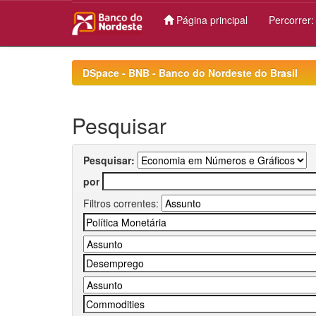
Página principal
Percorrer
Skip
navigation
DSpace - BNB - Banco do Nordeste do Brasil
Pesquisar
Pesquisar:
por
Filtros correntes: