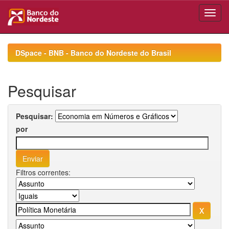
Skip
navigation
DSpace - BNB - Banco do Nordeste do Brasil
Pesquisar
Pesquisar:
por
Filtros correntes: