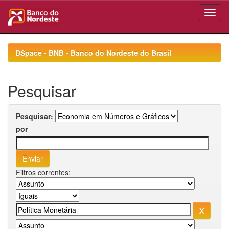
Skip
navigation
DSpace - BNB - Banco do Nordeste do Brasil
Pesquisar
Pesquisar:
por
Filtros correntes: