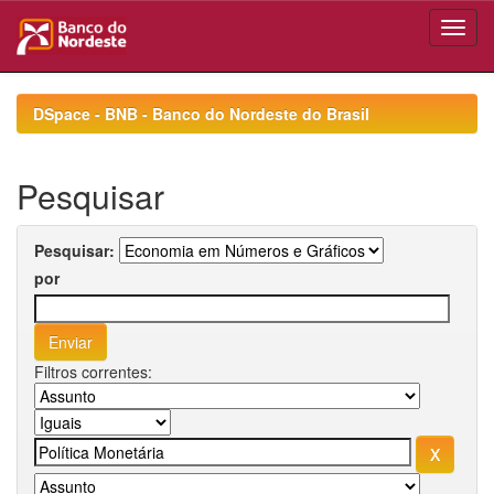
Skip
navigation
DSpace - BNB - Banco do Nordeste do Brasil
Pesquisar
Pesquisar:
por
Filtros correntes: