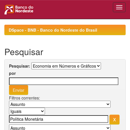
Skip
navigation
DSpace - BNB - Banco do Nordeste do Brasil
Pesquisar
Pesquisar:
por
Filtros correntes: