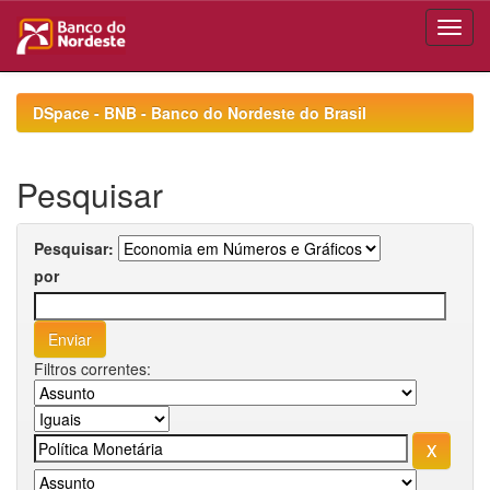
Skip
navigation
DSpace - BNB - Banco do Nordeste do Brasil
Pesquisar
Pesquisar:
por
Filtros correntes: