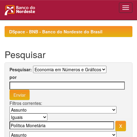
Skip
navigation
DSpace - BNB - Banco do Nordeste do Brasil
Pesquisar
Pesquisar:
por
Filtros correntes: