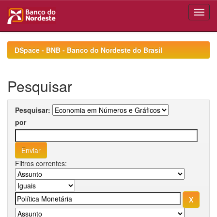
Skip
navigation
DSpace - BNB - Banco do Nordeste do Brasil
Pesquisar
Pesquisar:
por
Filtros correntes: