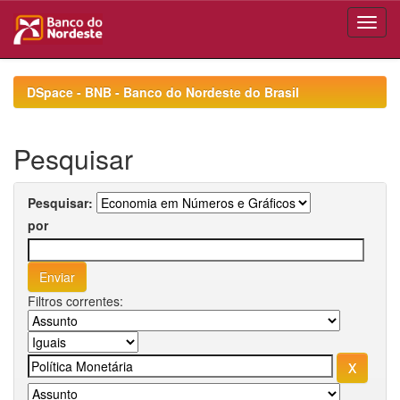
Skip
navigation
DSpace - BNB - Banco do Nordeste do Brasil
Pesquisar
Pesquisar:
por
Filtros correntes: