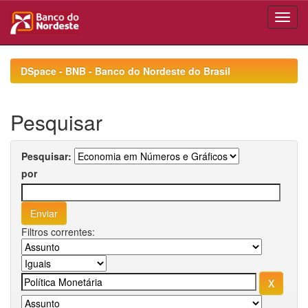
Skip
navigation
DSpace - BNB - Banco do Nordeste do Brasil
Pesquisar
Pesquisar:
por
Filtros correntes: