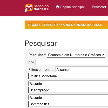
Página principal
Percorrer
Skip
navigation
DSpace - BNB - Banco do Nordeste do Brasil
Pesquisar
Pesquisar:
por
Filtros correntes: