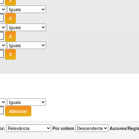
or:
Por ordem
Autores/Regi