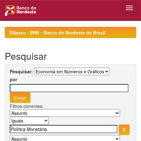
Skip
navigation
DSpace - BNB - Banco do Nordeste do Brasil
Pesquisar
Pesquisar:
por
Filtros correntes: