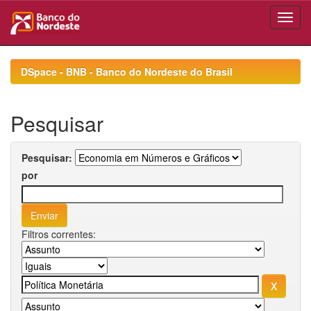
Skip
navigation
DSpace - BNB - Banco do Nordeste do Brasil
Pesquisar
Pesquisar:
por
Filtros correntes: