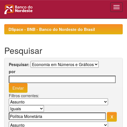
Skip
navigation
DSpace - BNB - Banco do Nordeste do Brasil
Pesquisar
Pesquisar:
por
Filtros correntes: