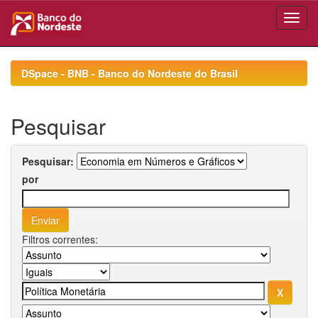
Skip
navigation
DSpace - BNB - Banco do Nordeste do Brasil
Pesquisar
Pesquisar:
por
Filtros correntes: