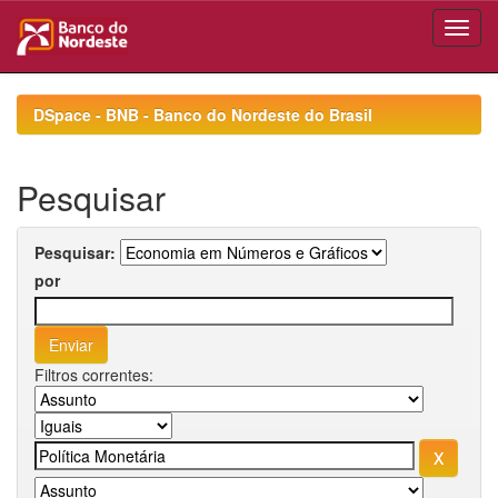
Skip
navigation
DSpace - BNB - Banco do Nordeste do Brasil
Pesquisar
Pesquisar:
por
Filtros correntes: