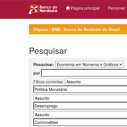
Página principal
Percorrer
Skip
navigation
DSpace - BNB - Banco do Nordeste do Brasil
Pesquisar
Pesquisar:
por
Filtros correntes: