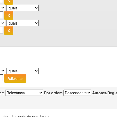
or:
Por ordem
Autores/Regi
quisa não produziu resultados.