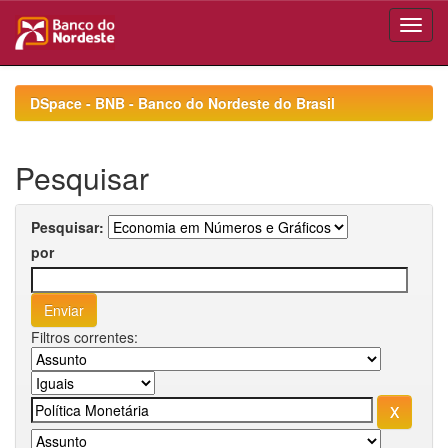
Skip
navigation
DSpace - BNB - Banco do Nordeste do Brasil
Pesquisar
Pesquisar:
por
Filtros correntes: