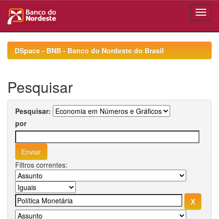
Skip
navigation
DSpace - BNB - Banco do Nordeste do Brasil
Pesquisar
Pesquisar:
por
Filtros correntes: