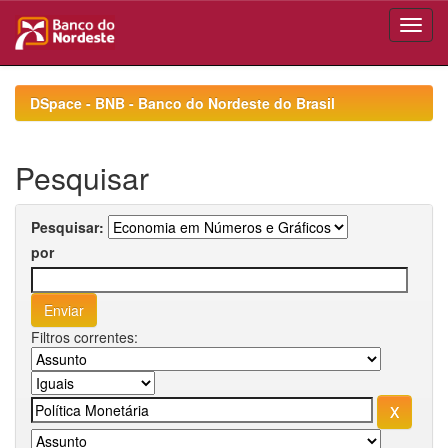
Skip
navigation
DSpace - BNB - Banco do Nordeste do Brasil
Pesquisar
Pesquisar:
por
Filtros correntes: