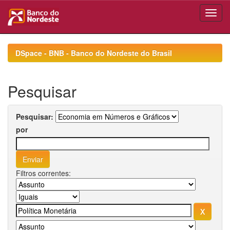
Skip
navigation
DSpace - BNB - Banco do Nordeste do Brasil
Pesquisar
Pesquisar:
por
Filtros correntes: