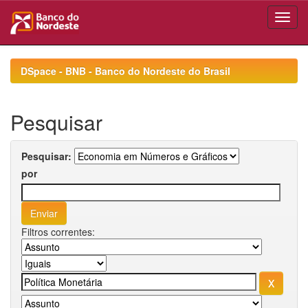
Skip
navigation
DSpace - BNB - Banco do Nordeste do Brasil
Pesquisar
Pesquisar:
por
Filtros correntes: