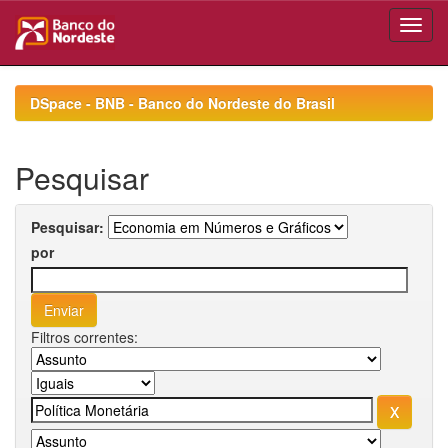
Skip
navigation
DSpace - BNB - Banco do Nordeste do Brasil
Pesquisar
Pesquisar:
por
Filtros correntes: