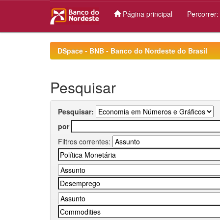
Página principal
Percorrer
Skip
navigation
DSpace - BNB - Banco do Nordeste do Brasil
Pesquisar
Pesquisar:
por
Filtros correntes: