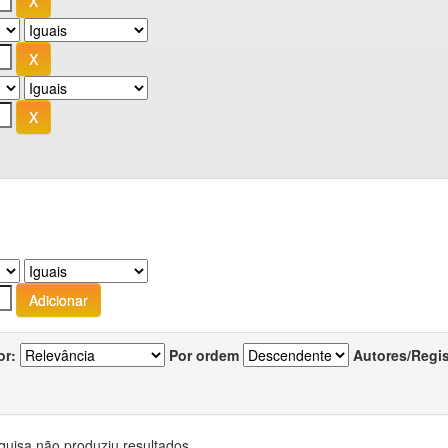
or:
Por ordem
Autores/Regi
quisa não produziu resultados.