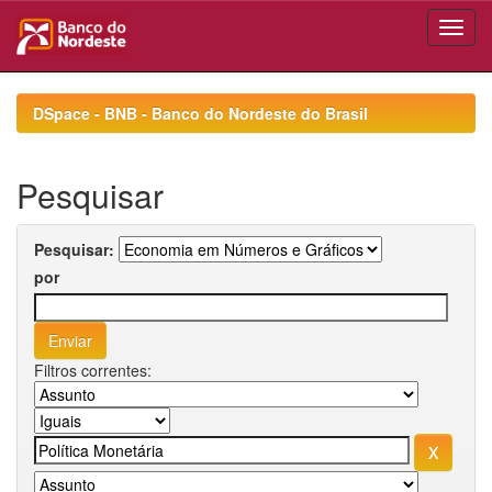
Skip
navigation
DSpace - BNB - Banco do Nordeste do Brasil
Pesquisar
Pesquisar:
por
Filtros correntes: