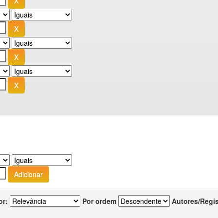
or:
Por ordem
Autores/Regi