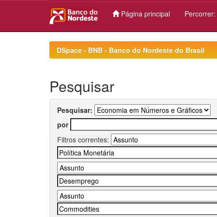
Página principal
Percorrer
Skip
navigation
DSpace - BNB - Banco do Nordeste do Brasil
Pesquisar
Pesquisar:
por
Filtros correntes: