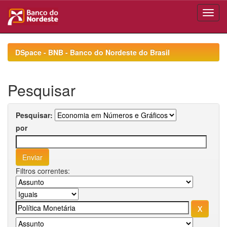
Skip
navigation
DSpace - BNB - Banco do Nordeste do Brasil
Pesquisar
Pesquisar:
por
Filtros correntes: