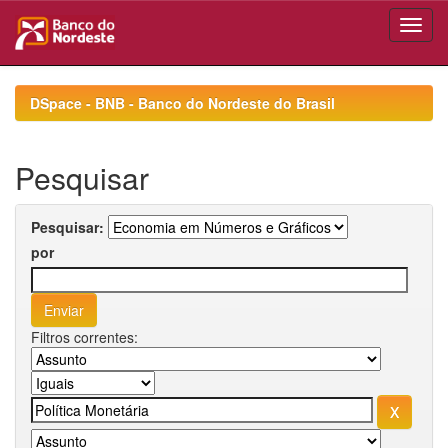
Skip
navigation
DSpace - BNB - Banco do Nordeste do Brasil
Pesquisar
Pesquisar:
por
Filtros correntes: