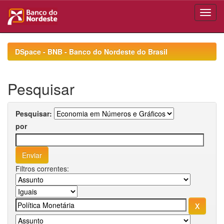
Skip
navigation
DSpace - BNB - Banco do Nordeste do Brasil
Pesquisar
Pesquisar:
por
Filtros correntes: