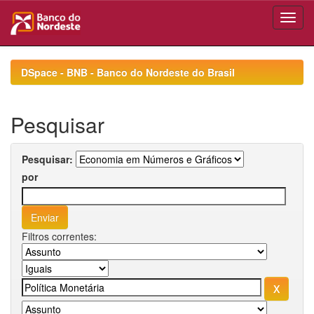
Skip
navigation
DSpace - BNB - Banco do Nordeste do Brasil
Pesquisar
Pesquisar:
por
Filtros correntes: