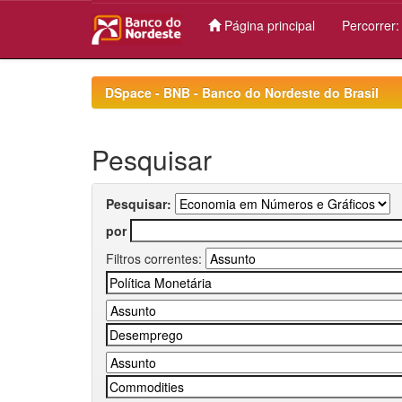
Página principal
Percorrer
Skip
navigation
DSpace - BNB - Banco do Nordeste do Brasil
Pesquisar
Pesquisar:
por
Filtros correntes: