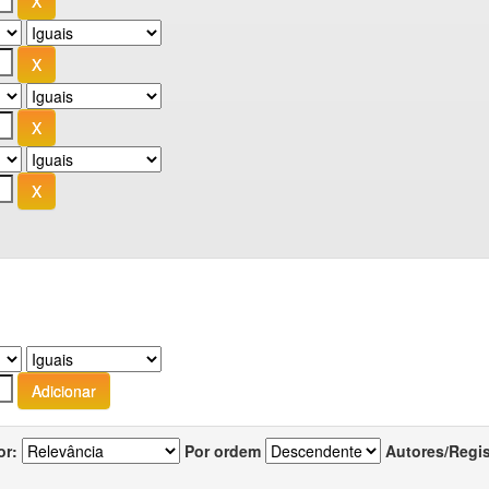
or:
Por ordem
Autores/Regi