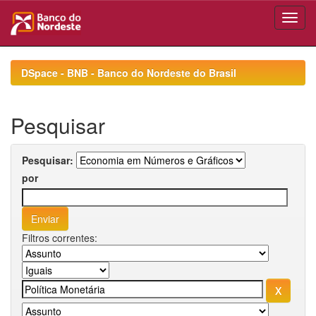
Skip
navigation
DSpace - BNB - Banco do Nordeste do Brasil
Pesquisar
Pesquisar:
por
Filtros correntes: