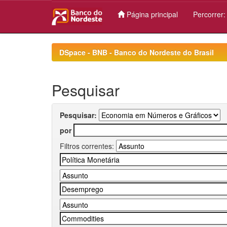
Página principal
Percorrer
Skip
navigation
DSpace - BNB - Banco do Nordeste do Brasil
Pesquisar
Pesquisar:
por
Filtros correntes: