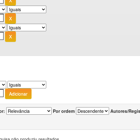
or:
Por ordem
Autores/Regi
quisa não produziu resultados.